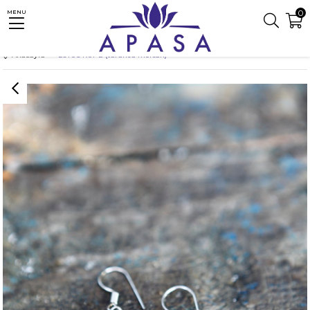
0
MENU
Anasayfa
LOTUS KÜPE (turuncu mercan)