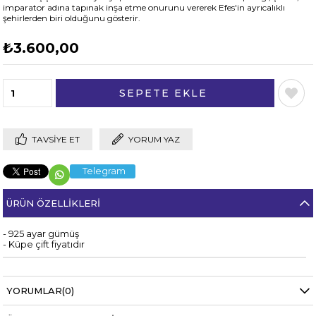
imparator adına tapınak inşa etme onurunu vererek Efes'in ayrıcalıklı
şehirlerden biri olduğunu gösterir.
₺3.600,00
TAVSIYE ET
YORUM YAZ
Telegram
ÜRÜN ÖZELLIKLERI
- 925 ayar gümüş
- Küpe çift fiyatıdır
YORUMLAR
(0)