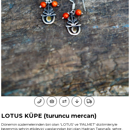
LOTUS KÜPE (turuncu mercan)
Dönemin süslemelerinden biri olan 'LOTUS' ve 'PALMET' dizilimleriyle
bezenmiş şehrin etkileyici yapılarından biri olan Hadrian Tapınağı, şehre ,