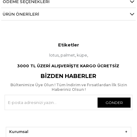
ÖDEME SEÇENEKLERI
ÜRÜN ÖNERILERI
Etiketler
lotus
palmet
küpe
,
,
,
3000 TL ÜZERİ ALIŞVERİŞTE KARGO ÜCRETSİZ
BIZDEN HABERLER
Bültenimize Üye Olun ! Tüm İndirim ve Fırsatlardan İlk Sizin
Haberiniz Olsun !
GÖNDER
Kurumsal