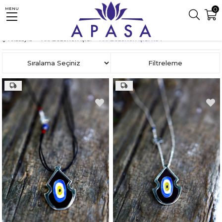
0
MENU
Anasayfa
ANADOLUNUN IŞIĞI
ANADOLUNUN IŞIĞI NO 7
Sıralama
Filtreleme