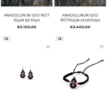
ANADOLUNUN IŞIĞI NO;7
ANADOLUNUN IŞIĞI
Küçük İpli Kolye
NO;7Küçük zincirli kolye
₺3.100,00
₺3.400,00