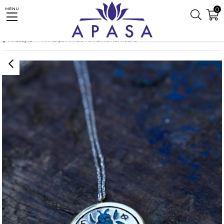
0
MENU
Anasayfa
KRALİÇE ARI BÜYÜK ZİNCİRLİ KOLYE