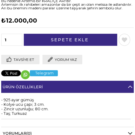
Bu nedenle Artemis bir KRALİÇE ARI'dır.
Artemisin ilk rahibeleri amazonlar da bir çeşit arı olan melissa ile adlandırılır.
Arı bu önemini madeni paralar üzerine taşıyarak şehrin sembolü olur.
₺12.000,00
TAVSIYE ET
YORUM YAZ
Telegram
ÜRÜN ÖZELLIKLERI
- 925 ayar gümüş
- Kolye ucu çapı; 3 cm.
- Zincir uzunluğu; 80 cm.
- Taş; Turkuaz
YORUMLAR
(0)