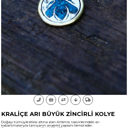
KRALİÇE ARI BÜYÜK ZİNCİRLİ KOLYE
Doğayı tümüyle etkisi altına alan Artemis, tasvirlerindeki arı
kabartmalarıyla tanrıçanın anaerkil yapısını temsil eder.