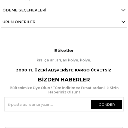
ÖDEME SEÇENEKLERI
ÜRÜN ÖNERILERI
Etiketler
kraliçe arı
arı
arı kolye
kolye
,
,
,
,
3000 TL ÜZERİ ALIŞVERİŞTE KARGO ÜCRETSİZ
BIZDEN HABERLER
Bültenimize Üye Olun ! Tüm İndirim ve Fırsatlardan İlk Sizin
Haberiniz Olsun !
GÖNDER